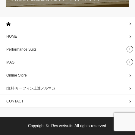
HOME
Performance Suits
MAG
Online Store
[無料]サーフィン上達メルマガ
CONTACT
Copyright ©
Rev.wetsuits
All rights reserved.