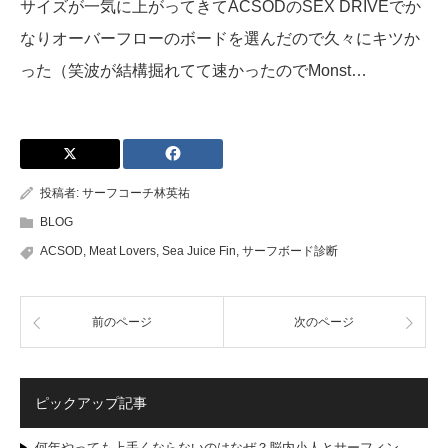
サイズが一気に上がってきてACSODのSEX DRIVEでか
なりオーバーフローのボードを選んだので久々にキツか
った（笑波が結構掘れてて速かったのでMonst…
投稿者:
サーフコーチ林英祐
BLOG
ACSOD
,
Meat Lovers
,
Sea Juice Fin
,
サーフボード診断
前のページ
次のページ
ピックアップ記事
何年やっても上手くならないのはなぜ？脳内小人とサーフィン