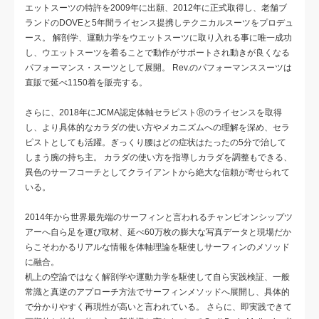
エットスーツの特許を2009年に出願、2012年に正式取得し、老舗ブ
ランドのDOVEと5年間ライセンス提携しテクニカルスーツをプロデュ
ース。 解剖学、運動力学をウエットスーツに取り入れる事に唯一成功
し、ウエットスーツを着ることで動作がサポートされ動きが良くなる
パフォーマンス・スーツとして展開。 Rev.のパフォーマンススーツは
直販で延べ1150着を販売する。
さらに、2018年にJCMA認定体軸セラピストⓇのライセンスを取得
し、より具体的なカラダの使い方やメカニズムへの理解を深め、セラ
ピストとしても活躍。ぎっくり腰はどの症状はたったの5分で治して
しまう腕の持ち主。 カラダの使い方を指導しカラダを調整もできる、
異色のサーフコーチとしてクライアントから絶大な信頼が寄せられて
いる。
2014年から世界最先端のサーフィンと言われるチャンピオンシップツ
アーへ自ら足を運び取材、延べ60万枚の膨大な写真データと現場だか
らこそわかるリアルな情報を体軸理論を駆使しサーフィンのメソッド
に融合。
机上の空論ではなく解剖学や運動力学を駆使して自ら実践検証、一般
常識と真逆のアプローチ方法でサーフィンメソッドへ展開し、具体的
で分かりやすく再現性が高いと言われている。 さらに、即実践できて