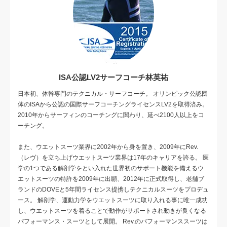
ISA公認LV2サーフコーチ林英祐
日本初、体幹専門のテクニカル・サーフコーチ。 オリンピック公認団
体のISAから公認の国際サーフコーチングライセンスLV2を取得済み。
2010年からサーフィンのコーチングに関わり、延べ2100人以上をコ
ーチング。
また、ウエットスーツ業界に2002年から身を置き、2009年にRev.
（レヴ）を立ち上げウエットスーツ業界は17年のキャリアを誇る。 医
学の1つである解剖学をとい入れた世界初のサポート機能を備えるウ
エットスーツの特許を2009年に出願、2012年に正式取得し、老舗ブ
ランドのDOVEと5年間ライセンス提携しテクニカルスーツをプロデュ
ース。 解剖学、運動力学をウエットスーツに取り入れる事に唯一成功
し、ウエットスーツを着ることで動作がサポートされ動きが良くなる
パフォーマンス・スーツとして展開。 Rev.のパフォーマンススーツは