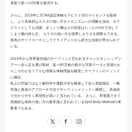
直販で延べ1150着を販売する。
さらに、2018年にJCMA認定体軸セラピストⓇのライセンスを取得
し、より具体的なカラダの使い方やメカニズムへの理解を深め、セラ
ピストとしても活躍。ぎっくり腰はどの症状はたったの5分で治して
しまう腕の持ち主。 カラダの使い方を指導しカラダを調整もできる、
異色のサーフコーチとしてクライアントから絶大な信頼が寄せられて
いる。
2014年から世界最先端のサーフィンと言われるチャンピオンシップツ
アーへ自ら足を運び取材、延べ60万枚の膨大な写真データと現場だか
らこそわかるリアルな情報を体軸理論を駆使しサーフィンのメソッド
に融合。
机上の空論ではなく解剖学や運動力学を駆使して自ら実践検証、一般
常識と真逆のアプローチ方法でサーフィンメソッドへ展開し、具体的
で分かりやすく再現性が高いと言われている。 さらに、即実践できて
画期的な体幹の使い方の新常識と言われているSprit Body Methodの考
案者でもある。
X
Facebook
Instagram