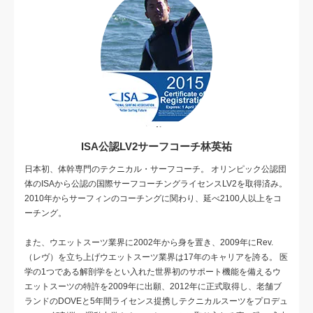
ISA公認LV2サーフコーチ林英祐
日本初、体幹専門のテクニカル・サーフコーチ。 オリンピック公認団
体のISAから公認の国際サーフコーチングライセンスLV2を取得済み。
2010年からサーフィンのコーチングに関わり、延べ2100人以上をコ
ーチング。
また、ウエットスーツ業界に2002年から身を置き、2009年にRev.
（レヴ）を立ち上げウエットスーツ業界は17年のキャリアを誇る。 医
学の1つである解剖学をとい入れた世界初のサポート機能を備えるウ
エットスーツの特許を2009年に出願、2012年に正式取得し、老舗ブ
ランドのDOVEと5年間ライセンス提携しテクニカルスーツをプロデュ