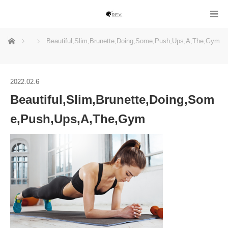
ホーム
Beautiful,Slim,Brunette,Doing,Some,Push,Ups,A,The,Gym
2022.02.6
Beautiful,Slim,Brunette,Doing,Som
e,Push,Ups,A,The,Gym