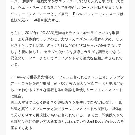
ース。 解剖学、運動力学をウエットスーツに取り入れる事に唯一成功
し、ウエットスーツを着ることで動作がサポートされ動きが良くなる
パフォーマンス・スーツとして展開。 Rev.のパフォーマンススーツは
直販で延べ1150着を販売する。
さらに、2018年にJCMA認定体軸セラピストⓇのライセンスを取得
し、より具体的なカラダの使い方やメカニズムへの理解を深め、セラ
ピストとしても活躍。ぎっくり腰はどの症状はたったの5分で治して
しまう腕の持ち主。 カラダの使い方を指導しカラダを調整もできる、
異色のサーフコーチとしてクライアントから絶大な信頼が寄せられて
いる。
2014年から世界最先端のサーフィンと言われるチャンピオンシップツ
アーへ自ら足を運び取材、延べ60万枚の膨大な写真データと現場だか
らこそわかるリアルな情報を体軸理論を駆使しサーフィンのメソッド
に融合。
机上の空論ではなく解剖学や運動力学を駆使して自ら実践検証、一般
常識と真逆のアプローチ方法でサーフィンメソッドへ展開し、具体的
で分かりやすく再現性が高いと言われている。 さらに、即実践できて
画期的な体幹の使い方の新常識と言われているSprit Body Methodの考
案者でもある。