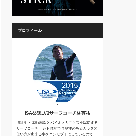
プロフィール
ISA公認LV2サーフコーチ林英祐
脳科学 X 体軸理論 X バイオメカニクスを駆使する
サーフコーチ。 超具体的で再現性のあるカラダの
使い方が出来る事をコンセプトにしているので、