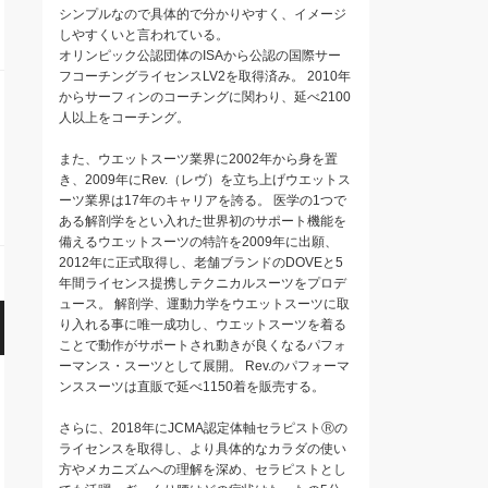
シンプルなので具体的で分かりやすく、イメージ
しやすくいと言われている。
オリンピック公認団体のISAから公認の国際サー
フコーチングライセンスLV2を取得済み。 2010年
からサーフィンのコーチングに関わり、延べ2100
人以上をコーチング。
また、ウエットスーツ業界に2002年から身を置
き、2009年にRev.（レヴ）を立ち上げウエットス
ーツ業界は17年のキャリアを誇る。 医学の1つで
ある解剖学をとい入れた世界初のサポート機能を
備えるウエットスーツの特許を2009年に出願、
2012年に正式取得し、老舗ブランドのDOVEと5
年間ライセンス提携しテクニカルスーツをプロデ
ュース。 解剖学、運動力学をウエットスーツに取
り入れる事に唯一成功し、ウエットスーツを着る
ことで動作がサポートされ動きが良くなるパフォ
ーマンス・スーツとして展開。 Rev.のパフォーマ
ンススーツは直販で延べ1150着を販売する。
さらに、2018年にJCMA認定体軸セラピストⓇの
ライセンスを取得し、より具体的なカラダの使い
方やメカニズムへの理解を深め、セラピストとし