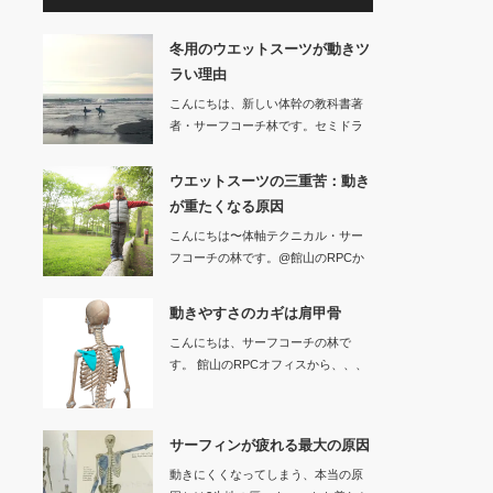
冬用のウエットスーツが動きツ
ラい理由
こんにちは、新しい体幹の教科書著
者・サーフコーチ林です。セミドラ
イなどの冬用…
ウエットスーツの三重苦：動き
が重たくなる原因
こんにちは〜体軸テクニカル・サー
フコーチの林です。@館山のRPCか
ら、、…
動きやすさのカギは肩甲骨
こんにちは、サーフコーチの林で
す。 館山のRPCオフィスから、、、
サーフ…
サーフィンが疲れる最大の原因
動きにくくなってしまう、本当の原