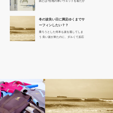
因とは?生地の厚いウエットを着たか
ら動きにく…
冬の波良い日に満足ゆくまでサ
ーフィンしたい？？
乗ろうとした何本も波を逃してしま
う 良い波が来たのに、ダルくて反応
でき…
パフォーマンススーツ