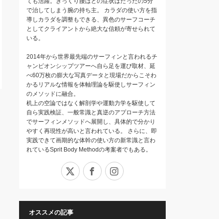
ても活躍。ぎっくり腰はどの症状はたったの5分
で治してしまう腕の持ち主。 カラダの使い方を指
導しカラダを調整もできる、異色のサーフコーチ
としてクライアントから絶大な信頼が寄せられて
いる。
2014年から世界最先端のサーフィンと言われるチ
ャンピオンシップツアーへ自ら足を運び取材、延
べ60万枚の膨大な写真データと現場だからこそわ
かるリアルな情報を体軸理論を駆使しサーフィン
のメソッドに融合。
机上の空論ではなく解剖学や運動力学を駆使して
自ら実践検証、一般常識と真逆のアプローチ方法
でサーフィンメソッドへ展開し、具体的で分かり
やすく再現性が高いと言われている。 さらに、即
実践できて画期的な体幹の使い方の新常識と言わ
れているSprit Body Methodの考案者でもある。
X
Facebook
Instagram
オススメの記事