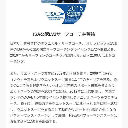
ISA公認LV2サーフコーチ林英祐
日本初、体幹専門のテクニカル・サーフコーチ。 オリンピック公認団
体のISAから公認の国際サーフコーチングライセンスLV2を取得済み。
2010年からサーフィンのコーチングに関わり、延べ2100人以上をコ
ーチング。
また、ウエットスーツ業界に2002年から身を置き、2009年にRev.
（レヴ）を立ち上げウエットスーツ業界は17年のキャリアを誇る。 医
学の1つである解剖学をとい入れた世界初のサポート機能を備えるウ
エットスーツの特許を2009年に出願、2012年に正式取得し、老舗ブ
ランドのDOVEと5年間ライセンス提携しテクニカルスーツをプロデュ
ース。 解剖学、運動力学をウエットスーツに取り入れる事に唯一成功
し、ウエットスーツを着ることで動作がサポートされ動きが良くなる
パフォーマンス・スーツとして展開。 Rev.のパフォーマンススーツは
直販で延べ1150着を販売する。