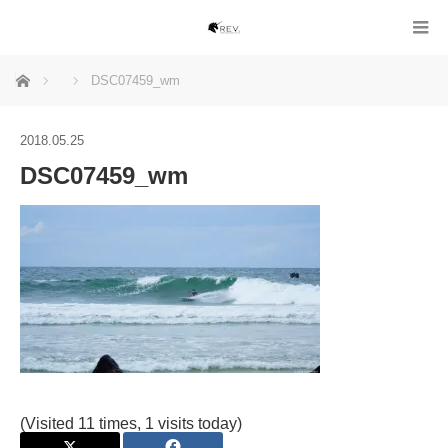
ホーム
DSC07459_wm
2018.05.25
DSC07459_wm
(Visited 11 times, 1 visits today)