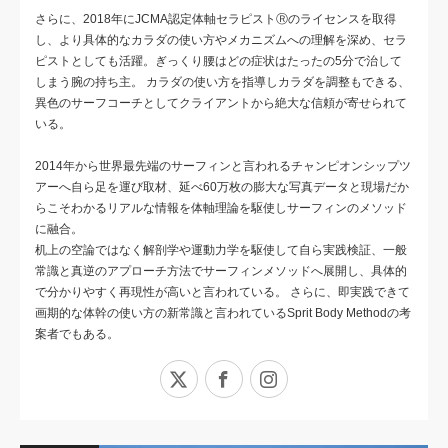
さらに、2018年にJCMA認定体軸セラピストⓇのライセンスを取得
し、より具体的なカラダの使い方やメカニズムへの理解を深め、セラ
ピストとしても活躍。ぎっくり腰はどの症状はたったの5分で治して
しまう腕の持ち主。 カラダの使い方を指導しカラダを調整もできる、
異色のサーフコーチとしてクライアントから絶大な信頼が寄せられて
いる。
2014年から世界最先端のサーフィンと言われるチャンピオンシップツ
アーへ自ら足を運び取材、延べ60万枚の膨大な写真データと現場だか
らこそわかるリアルな情報を体軸理論を駆使しサーフィンのメソッド
に融合。
机上の空論ではなく解剖学や運動力学を駆使して自ら実践検証、一般
常識と真逆のアプローチ方法でサーフィンメソッドへ展開し、具体的
で分かりやすく再現性が高いと言われている。 さらに、即実践できて
画期的な体幹の使い方の新常識と言われているSprit Body Methodの考
案者でもある。
X
Facebook
Instagram