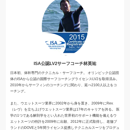
ISA公認LV2サーフコーチ林英祐
日本初、体幹専門のテクニカル・サーフコーチ。 オリンピック公認団
体のISAから公認の国際サーフコーチングライセンスLV2を取得済み。
2010年からサーフィンのコーチングに関わり、延べ2100人以上をコ
ーチング。
また、ウエットスーツ業界に2002年から身を置き、2009年にRev.
（レヴ）を立ち上げウエットスーツ業界は17年のキャリアを誇る。 医
学の1つである解剖学をとい入れた世界初のサポート機能を備えるウ
エットスーツの特許を2009年に出願、2012年に正式取得し、老舗ブ
ランドのDOVEと5年間ライセンス提携しテクニカルスーツをプロデュ