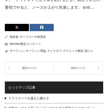
要領でやると、ノーズが上がり失速します。 &nb…
投稿者:
サーフコーチ林英祐
Member限定コンテンツ
サーフィン
,
サーフィン理論
,
テイクオフ
,
テクニック解説
,
陸トレ
前のページ
次のページ
ピックアップ記事
ドライスーツを越えた暖かさ