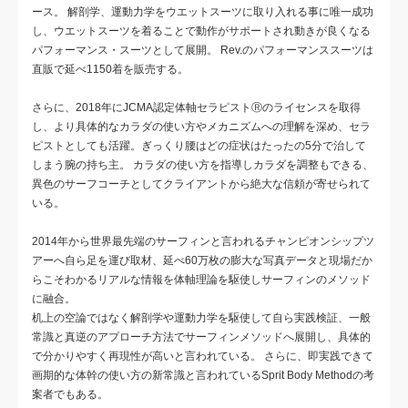
ース。 解剖学、運動力学をウエットスーツに取り入れる事に唯一成功
し、ウエットスーツを着ることで動作がサポートされ動きが良くなる
パフォーマンス・スーツとして展開。 Rev.のパフォーマンススーツは
直販で延べ1150着を販売する。
さらに、2018年にJCMA認定体軸セラピストⓇのライセンスを取得
し、より具体的なカラダの使い方やメカニズムへの理解を深め、セラ
ピストとしても活躍。ぎっくり腰はどの症状はたったの5分で治して
しまう腕の持ち主。 カラダの使い方を指導しカラダを調整もできる、
異色のサーフコーチとしてクライアントから絶大な信頼が寄せられて
いる。
2014年から世界最先端のサーフィンと言われるチャンピオンシップツ
アーへ自ら足を運び取材、延べ60万枚の膨大な写真データと現場だか
らこそわかるリアルな情報を体軸理論を駆使しサーフィンのメソッド
に融合。
机上の空論ではなく解剖学や運動力学を駆使して自ら実践検証、一般
常識と真逆のアプローチ方法でサーフィンメソッドへ展開し、具体的
で分かりやすく再現性が高いと言われている。 さらに、即実践できて
画期的な体幹の使い方の新常識と言われているSprit Body Methodの考
案者でもある。