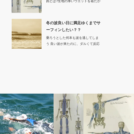
因とは?生地の厚いウエットを着たか
ら動きにく…
冬の波良い日に満足ゆくまでサ
ーフィンしたい？？
乗ろうとした何本も波を逃してしま
う 良い波が来たのに、ダルくて反応
でき…
パフォーマンススーツ