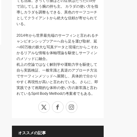
ても活躍。ぎっくり腰はどの症状はたったの5分
で治してしまう腕の持ち主。 カラダの使い方を指
導しカラダを調整もできる、異色のサーフコーチ
としてクライアントから絶大な信頼が寄せられて
いる。
2014年から世界最先端のサーフィンと言われるチ
ャンピオンシップツアーへ自ら足を運び取材、延
べ60万枚の膨大な写真データと現場だからこそわ
かるリアルな情報を体軸理論を駆使しサーフィン
のメソッドに融合。
机上の空論ではなく解剖学や運動力学を駆使して
自ら実践検証、一般常識と真逆のアプローチ方法
でサーフィンメソッドへ展開し、具体的で分かり
やすく再現性が高いと言われている。 さらに、即
実践できて画期的な体幹の使い方の新常識と言わ
れているSprit Body Methodの考案者でもある。
X
Facebook
Instagram
オススメの記事