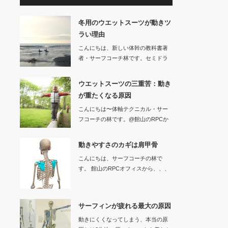
冬用のウエットスーツが動きツ
ラい理由
こんにちは、新しい体幹の教科書著
者・サーフコーチ林です。セミドラ
イなどの冬用…
ウエットスーツの三重苦：動き
が重たくなる原因
こんにちは〜体軸テクニカル・サー
フコーチの林です。@館山のRPCか
ら、、…
動きやすさのカギは肩甲骨
こんにちは、サーフコーチの林で
す。 館山のRPCオフィスから、、、
サーフ…
サーフィンが疲れる最大の原因
動きにくくなってしまう、本当の原