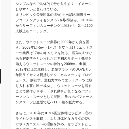
シンプルなので具体的で分かりやすく、イメージ
しやすくいと言われている。
オリンピック公認団体のISAから公認の国際サー
フコーチングライセンスLV2を取得済み。 2010年
からサーフィンのコーチングに関わり、延べ2100
人以上をコーチング。
また、ウエットスーツ業界に2002年から身を置
き、2009年にRev.（レヴ）を立ち上げウエットス
ーツ業界は17年のキャリアを誇る。 医学の1つで
ある解剖学をとい入れた世界初のサポート機能を
備えるウエットスーツの特許を2009年に出願、
2012年に正式取得し、老舗ブランドのDOVEと5
年間ライセンス提携しテクニカルスーツをプロデ
ュース。 解剖学、運動力学をウエットスーツに取
り入れる事に唯一成功し、ウエットスーツを着る
ことで動作がサポートされ動きが良くなるパフォ
ーマンス・スーツとして展開。 Rev.のパフォーマ
ンススーツは直販で延べ1150着を販売する。
さらに、2018年にJCMA認定体軸セラピストⓇの
ライセンスを取得し、より具体的なカラダの使い
方やメカニズムへの理解を深め、セラピストとし