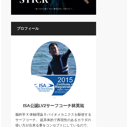
プロフィール
ISA公認LV2サーフコーチ林英祐
脳科学 X 体軸理論 X バイオメカニクスを駆使する
サーフコーチ。 超具体的で再現性のあるカラダの
使い方が出来る事をコンセプトにしているので、