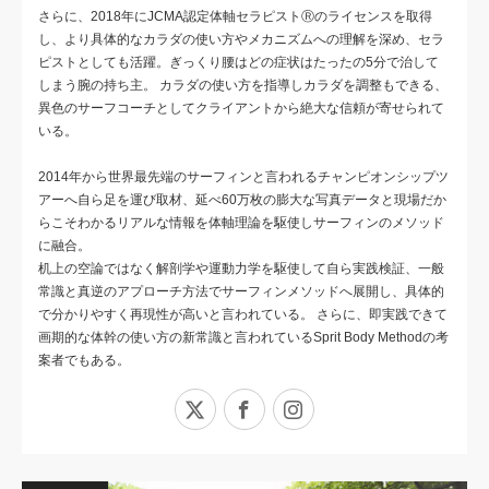
さらに、2018年にJCMA認定体軸セラピストⓇのライセンスを取得
し、より具体的なカラダの使い方やメカニズムへの理解を深め、セラ
ピストとしても活躍。ぎっくり腰はどの症状はたったの5分で治して
しまう腕の持ち主。 カラダの使い方を指導しカラダを調整もできる、
異色のサーフコーチとしてクライアントから絶大な信頼が寄せられて
いる。
2014年から世界最先端のサーフィンと言われるチャンピオンシップツ
アーへ自ら足を運び取材、延べ60万枚の膨大な写真データと現場だか
らこそわかるリアルな情報を体軸理論を駆使しサーフィンのメソッド
に融合。
机上の空論ではなく解剖学や運動力学を駆使して自ら実践検証、一般
常識と真逆のアプローチ方法でサーフィンメソッドへ展開し、具体的
で分かりやすく再現性が高いと言われている。 さらに、即実践できて
画期的な体幹の使い方の新常識と言われているSprit Body Methodの考
案者でもある。
X
Facebook
Instagram