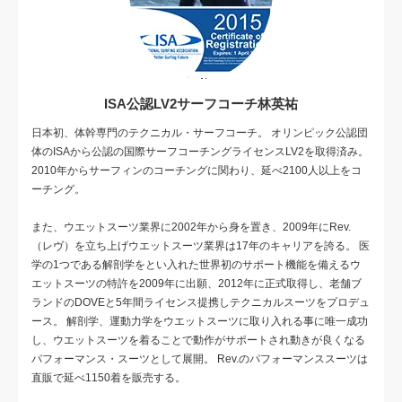
ISA公認LV2サーフコーチ林英祐
日本初、体幹専門のテクニカル・サーフコーチ。 オリンピック公認団
体のISAから公認の国際サーフコーチングライセンスLV2を取得済み。
2010年からサーフィンのコーチングに関わり、延べ2100人以上をコ
ーチング。
また、ウエットスーツ業界に2002年から身を置き、2009年にRev.
（レヴ）を立ち上げウエットスーツ業界は17年のキャリアを誇る。 医
学の1つである解剖学をとい入れた世界初のサポート機能を備えるウ
エットスーツの特許を2009年に出願、2012年に正式取得し、老舗ブ
ランドのDOVEと5年間ライセンス提携しテクニカルスーツをプロデュ
ース。 解剖学、運動力学をウエットスーツに取り入れる事に唯一成功
し、ウエットスーツを着ることで動作がサポートされ動きが良くなる
パフォーマンス・スーツとして展開。 Rev.のパフォーマンススーツは
直販で延べ1150着を販売する。