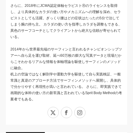
さらに、2018年にJCMA認定体軸セラピストⓇのライセンスを取得
し、より具体的なカラダの使い方やメカニズムへの理解を深め、セラ
ピストとしても活躍。ぎっくり腰はどの症状はたったの5分で治して
しまう腕の持ち主。 カラダの使い方を指導しカラダを調整もできる、
異色のサーフコーチとしてクライアントから絶大な信頼が寄せられて
いる。
2014年から世界最先端のサーフィンと言われるチャンピオンシップツ
アーへ自ら足を運び取材、延べ60万枚の膨大な写真データと現場だか
らこそわかるリアルな情報を体軸理論を駆使しサーフィンのメソッド
に融合。
机上の空論ではなく解剖学や運動力学を駆使して自ら実践検証、一般
常識と真逆のアプローチ方法でサーフィンメソッドへ展開し、具体的
で分かりやすく再現性が高いと言われている。 さらに、即実践できて
画期的な体幹の使い方の新常識と言われているSprit Body Methodの考
案者でもある。
X
Facebook
Instagram