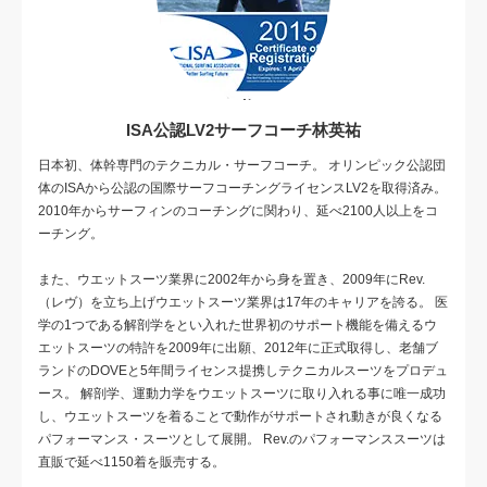
ISA公認LV2サーフコーチ林英祐
日本初、体幹専門のテクニカル・サーフコーチ。 オリンピック公認団
体のISAから公認の国際サーフコーチングライセンスLV2を取得済み。
2010年からサーフィンのコーチングに関わり、延べ2100人以上をコ
ーチング。
また、ウエットスーツ業界に2002年から身を置き、2009年にRev.
（レヴ）を立ち上げウエットスーツ業界は17年のキャリアを誇る。 医
学の1つである解剖学をとい入れた世界初のサポート機能を備えるウ
エットスーツの特許を2009年に出願、2012年に正式取得し、老舗ブ
ランドのDOVEと5年間ライセンス提携しテクニカルスーツをプロデュ
ース。 解剖学、運動力学をウエットスーツに取り入れる事に唯一成功
し、ウエットスーツを着ることで動作がサポートされ動きが良くなる
パフォーマンス・スーツとして展開。 Rev.のパフォーマンススーツは
直販で延べ1150着を販売する。