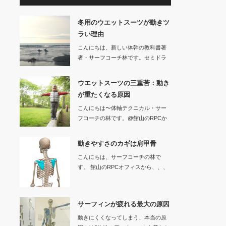
冬用のウエットスーツが動きツ
ラい理由
こんにちは、新しい体幹の教科書著
者・サーフコーチ林です。セミドラ
イなどの冬用…
ウエットスーツの三重苦：動き
が重たくなる原因
こんにちは〜体軸テクニカル・サー
フコーチの林です。@館山のRPCか
ら、、…
動きやすさのカギは肩甲骨
こんにちは、サーフコーチの林で
す。 館山のRPCオフィスから、、、
サーフ…
サーフィンが疲れる最大の原因
動きにくくなってしまう、本当の原