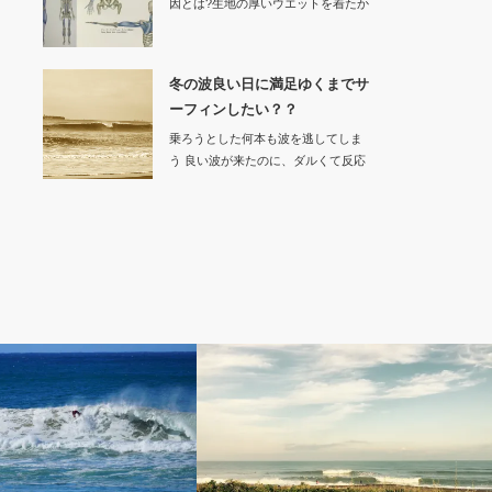
因とは?生地の厚いウエットを着たか
ら動きにく…
冬の波良い日に満足ゆくまでサ
ーフィンしたい？？
乗ろうとした何本も波を逃してしま
う 良い波が来たのに、ダルくて反応
でき…
パフォーマンススーツ