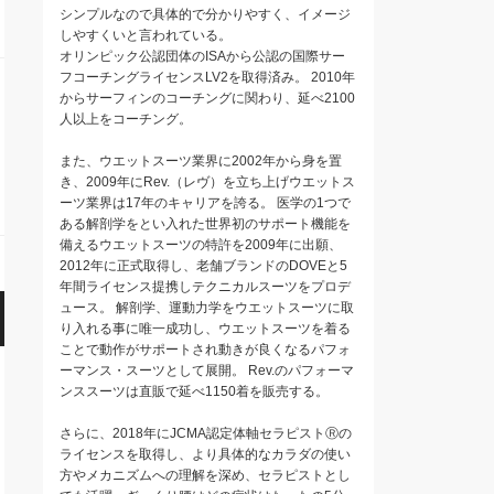
シンプルなので具体的で分かりやすく、イメージ
しやすくいと言われている。
オリンピック公認団体のISAから公認の国際サー
フコーチングライセンスLV2を取得済み。 2010年
からサーフィンのコーチングに関わり、延べ2100
人以上をコーチング。
また、ウエットスーツ業界に2002年から身を置
き、2009年にRev.（レヴ）を立ち上げウエットス
ーツ業界は17年のキャリアを誇る。 医学の1つで
ある解剖学をとい入れた世界初のサポート機能を
備えるウエットスーツの特許を2009年に出願、
2012年に正式取得し、老舗ブランドのDOVEと5
年間ライセンス提携しテクニカルスーツをプロデ
ュース。 解剖学、運動力学をウエットスーツに取
り入れる事に唯一成功し、ウエットスーツを着る
ことで動作がサポートされ動きが良くなるパフォ
ーマンス・スーツとして展開。 Rev.のパフォーマ
ンススーツは直販で延べ1150着を販売する。
さらに、2018年にJCMA認定体軸セラピストⓇの
ライセンスを取得し、より具体的なカラダの使い
方やメカニズムへの理解を深め、セラピストとし