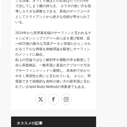
ても活躍。ぎっくり腰はどの症状はたったの5分
で治してしまう腕の持ち主。 カラダの使い方を指
導しカラダを調整もできる、異色のサーフコーチ
としてクライアントから絶大な信頼が寄せられて
いる。
2014年から世界最先端のサーフィンと言われるチ
ャンピオンシップツアーへ自ら足を運び取材、延
べ60万枚の膨大な写真データと現場だからこそわ
かるリアルな情報を体軸理論を駆使しサーフィン
のメソッドに融合。
机上の空論ではなく解剖学や運動力学を駆使して
自ら実践検証、一般常識と真逆のアプローチ方法
でサーフィンメソッドへ展開し、具体的で分かり
やすく再現性が高いと言われている。 さらに、即
実践できて画期的な体幹の使い方の新常識と言わ
れているSprit Body Methodの考案者でもある。
X
Facebook
Instagram
オススメの記事