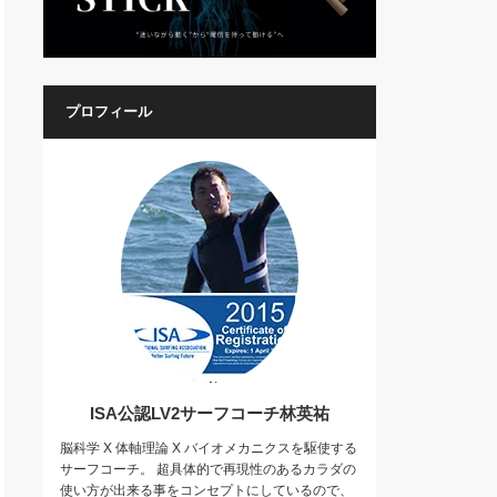
プロフィール
ISA公認LV2サーフコーチ林英祐
脳科学 X 体軸理論 X バイオメカニクスを駆使する
サーフコーチ。 超具体的で再現性のあるカラダの
使い方が出来る事をコンセプトにしているので、